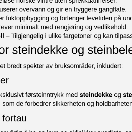
eløse norske vintre uten sprekkdannelser.
serer overvann og gir en tryggere gangflate.
r fuktoppbygging og forlenger levetiden på und
ever minimalt med rengjøring og vedlikehold.
ll
– Tilgjengelig i ulike fargetoner og kan tilp
or steindekke og steinbel
 et bredt spekter av bruksområder, inkludert:
er
sklusivt førsteinntrykk med
steindekke
og
st
ig som de forbedrer sikkerheten og holdbarheten 
fortau