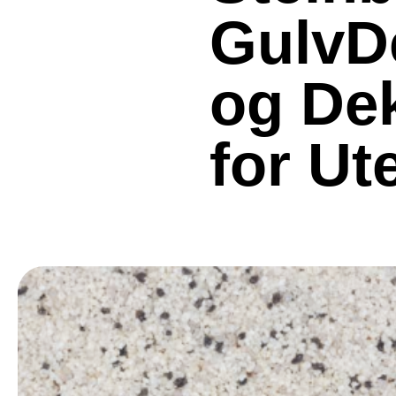
GulvDe
og Dek
for Ut