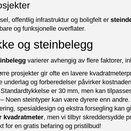
jekter
l, offentlig infrastruktur og boligfelt er
steind
dbare og funksjonelle overflater.
kke og steinbelegg
einbelegg
varierer avhengig av flere faktorer, in
rre prosjekter gir ofte en lavere kvadratmeterpr
 underlag og forberedelser påvirker kostnaden
Standardtykkelse er 30 mm, men kan tilpasses
– Noen steintyper kan være dyrere enn andre.
ring, spesialdesign og ekstra forsegling kan gi
r kvadratmeter
, men vi tilbyr skreddersydde pr
t for en gratis befaring og pristilbud!