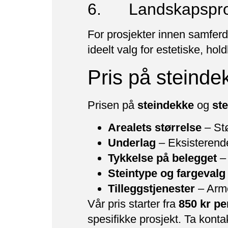
6. Landskapspros
For prosjekter innen samferdse
ideelt valg for estetiske, hol
Pris på steinde
Prisen på
steindekke
og
st
Arealets størrelse
– Stø
Underlag
– Eksisterende
Tykkelse på belegget
– 
Steintype og fargevalg
Tilleggstjenester
– Arme
Vår pris starter fra
850 kr pe
spesifikke prosjekt. Ta kontak