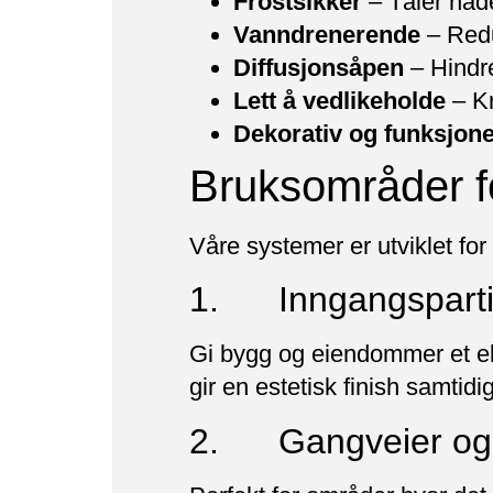
Frostsikker
– Tåler nåd
Vanndrenerende
– Redu
Diffusjonsåpen
– Hindre
Lett å vedlikeholde
– Kr
Dekorativ og funksjone
Bruksområder f
Våre systemer er utviklet for
1. Inngangsparti
Gi bygg og eiendommer et ek
gir en estetisk finish samtid
2. Gangveier og 