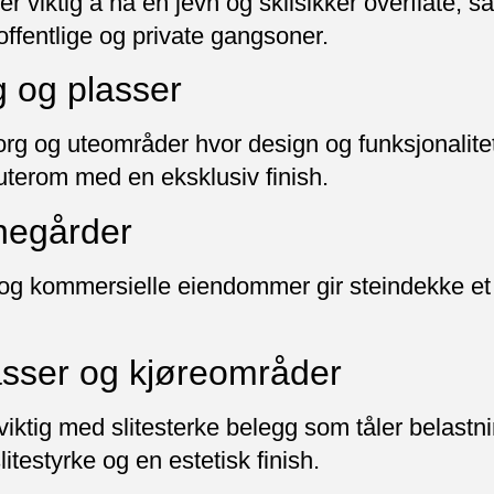
er viktig å ha en jevn og sklisikker overflate, 
offentlige og private gangsoner.
 og plasser
, torg og uteområder hvor design og funksjonalite
uterom med en eksklusiv finish.
egårder
 og kommersielle eiendommer gir steindekke et
sser og kjøreområder
viktig med slitesterke belegg som tåler belastn
litestyrke og en estetisk finish.