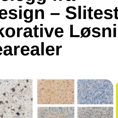
sign – Slites
orative Løsn
earealer