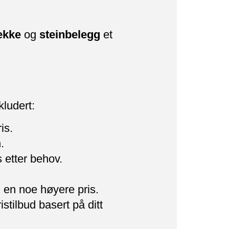
ekke
og
steinbelegg
et
kludert:
is.
.
 etter behov.
 en noe høyere pris.
istilbud basert på ditt