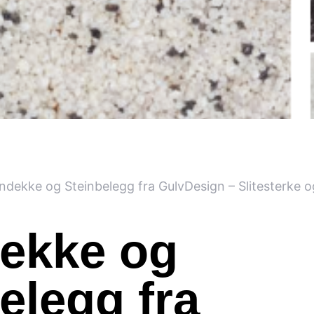
indekke og Steinbelegg fra GulvDesign – Slitesterke 
dekke og
elegg fra