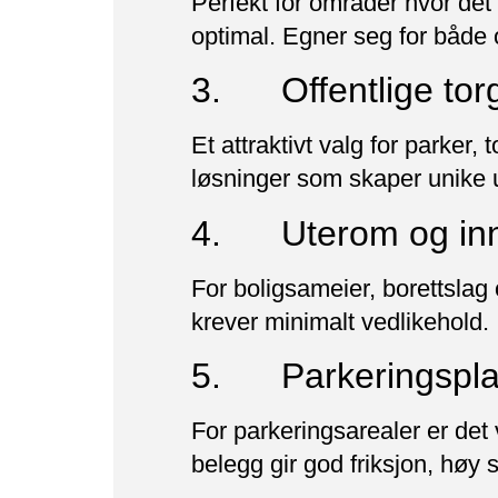
Perfekt for områder hvor det 
optimal. Egner seg for både 
3. Offentlige torg
Et attraktivt valg for parker
løsninger som skaper unike 
4. Uterom og inn
For boligsameier, borettslag
krever minimalt vedlikehold.
5. Parkeringspla
For parkeringsarealer er det 
belegg gir god friksjon, høy s