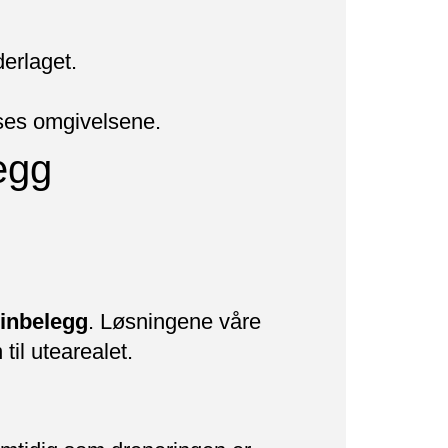
erlaget.
asses omgivelsene.
egg
einbelegg
. Løsningene våre
til utearealet.