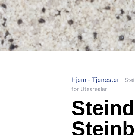
Hjem
Tjenester
–
–
Ste
for Utearealer
Stein
Steinb