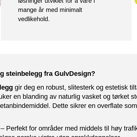
løsninger utviklet for å vare i
mange år med minimalt
vedlikehold.
og steinbelegg fra GulvDesign?
legg
gir deg en robust, slitesterk og estetisk ti
ruker en blanding av naturlig vasket og tørket s
retanbindemiddel. Dette sikrer en overflate som 
– Perfekt for områder med middels til høy trafi