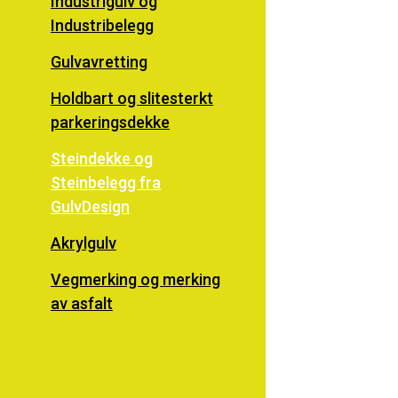
Industrigulv og
Industribelegg
Gulvavretting
Holdbart og slitesterkt
parkeringsdekke
Steindekke og
Steinbelegg fra
GulvDesign
Akrylgulv
Vegmerking og merking
av asfalt