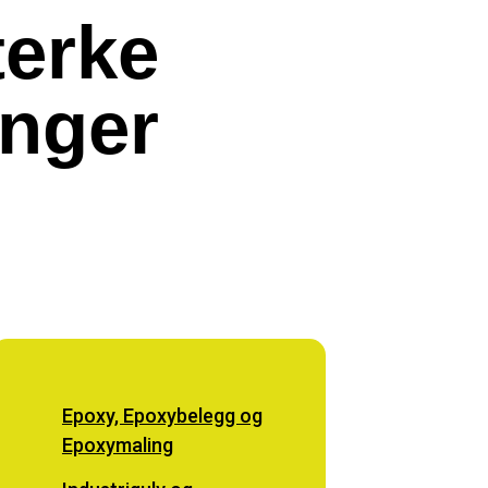
terke
inger
Epoxy, Epoxybelegg og
Epoxymaling