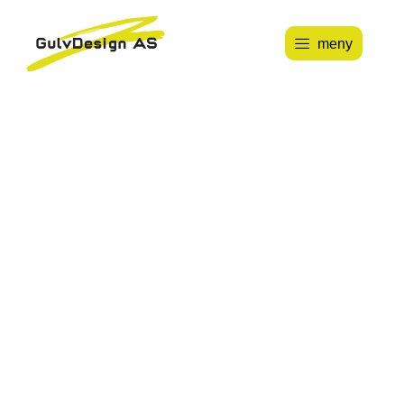
meny
OVER 30 ÅRS
ERFARING I BRANSJEN
En partner du kan stole på